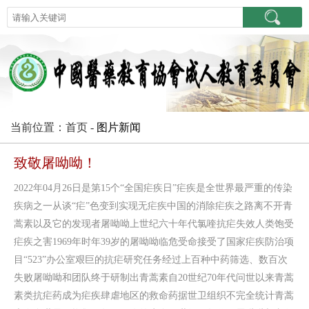
当前位置：首页 -
图片新闻
致敬屠呦呦！
2022年04月26日是第15个“全国疟疾日”疟疾是全世界最严重的传染
疾病之一从谈“疟”色变到实现无疟疾中国的消除疟疾之路离不开青
蒿素以及它的发现者屠呦呦上世纪六十年代氯喹抗疟失效人类饱受
疟疾之害1969年时年39岁的屠呦呦临危受命接受了国家疟疾防治项
目“523”办公室艰巨的抗疟研究任务经过上百种中药筛选、数百次
失败屠呦呦和团队终于研制出青蒿素自20世纪70年代问世以来青蒿
素类抗疟药成为疟疾肆虐地区的救命药据世卫组织不完全统计青蒿