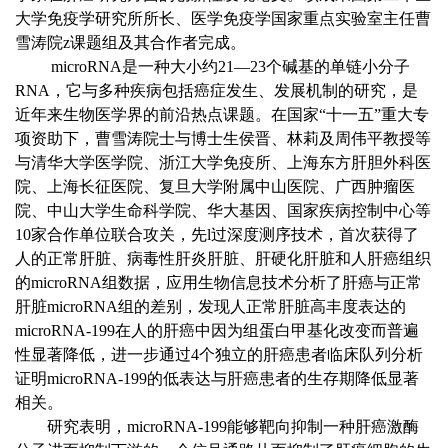
大学免疫学研究所所长、医学免疫学国家重点实验室主任曹
雪涛院z课题组及其合作者完成。
microRNA是一种大小约21—23个碱基的单链小分子
RNA，它与多种疾病包括癌症发生、发展机制的研究，是
近年来生物医学界的前沿热点课题。在国家“十一五”重大专
项资助下，曹雪涛院士与博士生侯晋、林莉及周伟平教授等
与清华大学医学院、浙江大学免疫所、上海东方肝胆外科医
院、上海长征医院、复旦大学附属中山医院、广西肿瘤医
院、中山大学生命科学院、华大基因、国家疾病控制中心等
10家合作单位联合攻关，先l过深度测序技术，首次获得了
人的正常肝脏、病毒性肝炎肝脏、肝硬化肝脏和人肝癌组织
的microRNA组数据，应用生物信息技术分析了肝癌与正常
肝脏microRNA组的差别，发现人正常肝脏高丰度表达的
microRNA-199在人的肝癌中因为组蛋白甲基化改变而普遍
性显著降低，进一步通过4个独立的肝癌患者临床队列分析
证明microRNA-199的低表达与肝癌患者的生存期降低显著
相关。
研究表明，microRNA-199能够靶向抑制一种肝癌激酶